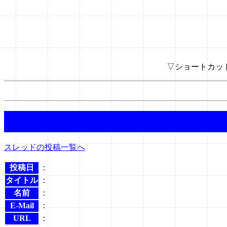
▽ショートカッ
スレッドの投稿一覧へ
投稿日
：
タイトル
：
名前
：
E-Mail
：
URL
：