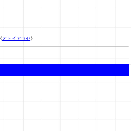
《
オトイアワセ
》