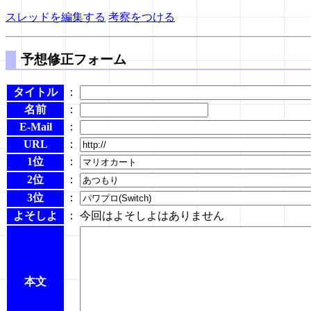
スレッドを編集する
考察をつける
予想修正フォーム
タイトル
：
名前
：
E-Mail
：
URL
：
1位
：
2位
：
3位
：
よそしよ
： 今回はよそしよはありません
本文