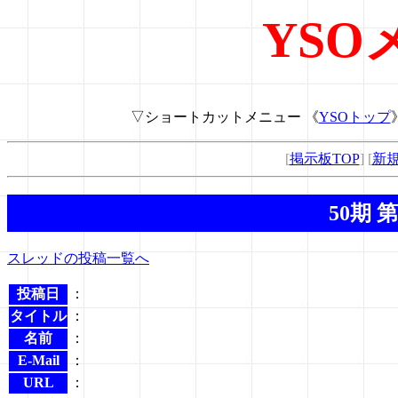
YSO
▽ショートカットメニュー 《
YSOトップ
[
掲示板TOP
] [
新
50期 
スレッドの投稿一覧へ
投稿日
：
タイトル
：
名前
：
E-Mail
：
URL
：