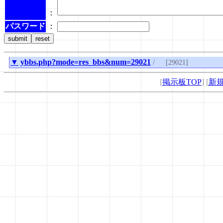
：
パスワード
：
▼
ybbs.php?mode=res_bbs&num=29021
/
[29021]
[
掲示板TOP
] [
新