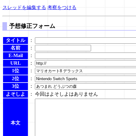
スレッドを編集する
考察をつける
予想修正フォーム
タイトル
：
名前
：
E-Mail
：
URL
：
1位
：
2位
：
3位
：
よそしよ
： 今回はよそしよはありません
本文