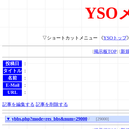
YSO
▽ショートカットメニュー 《
YSOトップ
[
掲示板TOP
] [
新
投稿日
：
タイトル
：
名前
：
E-Mail
：
URL
：
記事を編集する
記事を削除する
▼
ybbs.php?mode=res_bbs&num=29000
/
[29000]