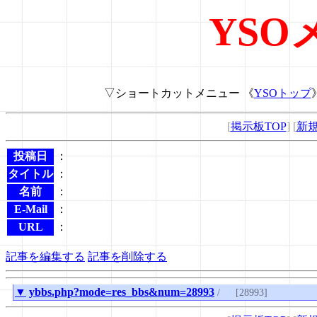
YSO
▽ショートカットメニュー 《
YSOトップ
[
掲示板TOP
] [
新
投稿日
：
タイトル
：
名前
：
E-Mail
：
URL
：
記事を編集する
記事を削除する
▼
ybbs.php?mode=res_bbs&num=28993
/
[28993]