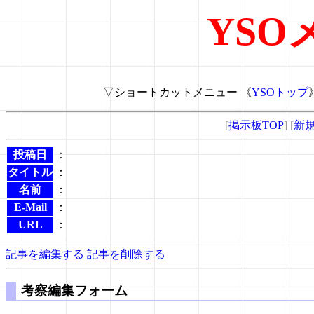
YSO
▽ショートカットメニュー 《
YSOトップ
[
掲示板TOP
] [
新
投稿日
：
タイトル
：
名前
：
E-Mail
：
URL
：
記事を編集する
記事を削除する
考察編集フォーム