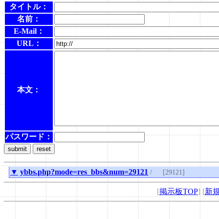
タイトル：
名前：
E-Mail：
URL：
本文：
パスワード：
▼
ybbs.php?mode=res_bbs&num=29121
/
[29121]
[
掲示板TOP
] [
新