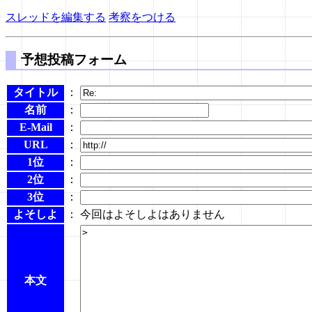
スレッドを編集する
考察をつける
予想投稿フォーム
タイトル
：
名前
：
E-Mail
：
URL
：
1位
：
2位
：
3位
：
よそしよ
： 今回はよそしよはありません
本文