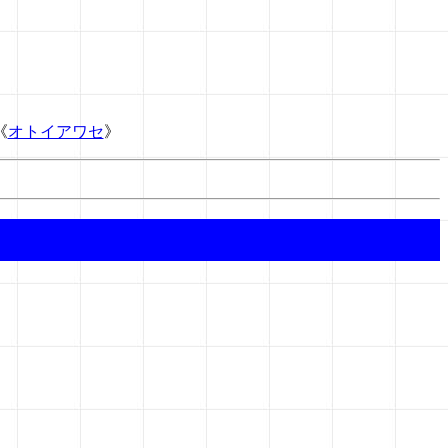
《
オトイアワセ
》