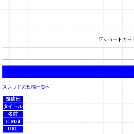
▽ショートカッ
スレッドの投稿一覧へ
投稿日
：
タイトル
：
名前
：
E-Mail
：
URL
：