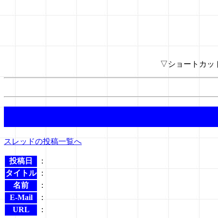
▽ショートカッ
スレッドの投稿一覧へ
投稿日
：
タイトル
：
名前
：
E-Mail
：
URL
：