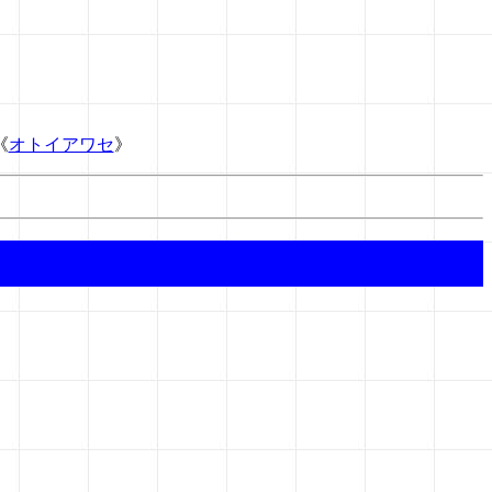
《
オトイアワセ
》