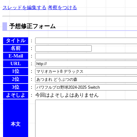
スレッドを編集する
考察をつける
予想修正フォーム
タイトル
：
名前
：
E-Mail
：
URL
：
1位
：
2位
：
3位
：
よそしよ
： 今回はよそしよはありません
本文