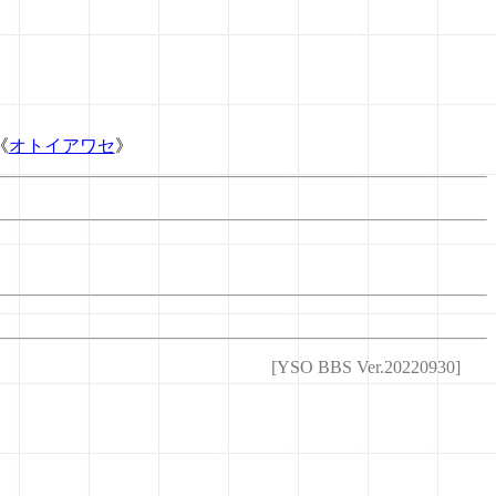
《
オトイアワセ
》
[YSO BBS Ver.20220930]